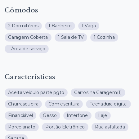
Cômodos
2 Dormitórios
1 Banheiro
1 Vaga
Garagem Coberta
1 Sala de TV
1 Cozinha
1 Área de serviço
Características
Aceita veículo parte pgto
Carros na Garagem
(1)
Churrasqueira
Com escritura
Fechadura digital
Financiável
Gesso
Interfone
Laje
Porcelanato
Portão Eletrônico
Rua asfaltada
Sacada