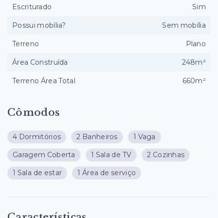
Escriturado
Sim
Possui mobília?
Sem mobília
Terreno
Plano
Área Construída
248m²
Terreno Área Total
660m²
Cômodos
4 Dormitórios
2 Banheiros
1 Vaga
Garagem Coberta
1 Sala de TV
2 Cozinhas
1 Sala de estar
1 Área de serviço
Características