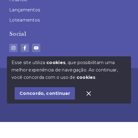
Lançamentos
Loteamentos
Social
Esse site utiliza
cookies
, que possibilitam uma
melhor experiência de navegação.
Ao continuar,
© Copyright 2026 - Lima e Duarte Imóveis - Todos os
você concorda com o uso de
cookies
.
direitos reservados
Concordo, continuar
SITE PARA IMOBILIARIA
Início
Histórico
Favoritos