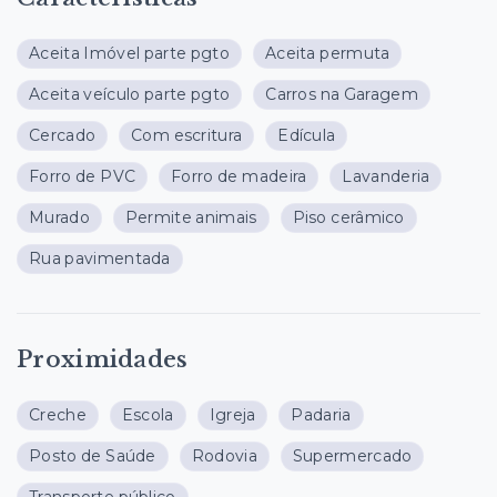
Aceita Imóvel parte pgto
Aceita permuta
Aceita veículo parte pgto
Carros na Garagem
Cercado
Com escritura
Edícula
Forro de PVC
Forro de madeira
Lavanderia
Murado
Permite animais
Piso cerâmico
Rua pavimentada
Proximidades
Creche
Escola
Igreja
Padaria
Posto de Saúde
Rodovia
Supermercado
Transporte público