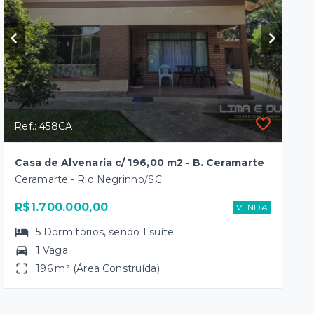
Ref.: 458CA
Casa de Alvenaria c/ 196,00 m2 - B. Ceramarte
Ceramarte - Rio Negrinho/SC
R$1.700.000,00
VENDA
5
Dormitórios
, sendo
1
suíte
1 Vaga
196 m² (Área Construída)