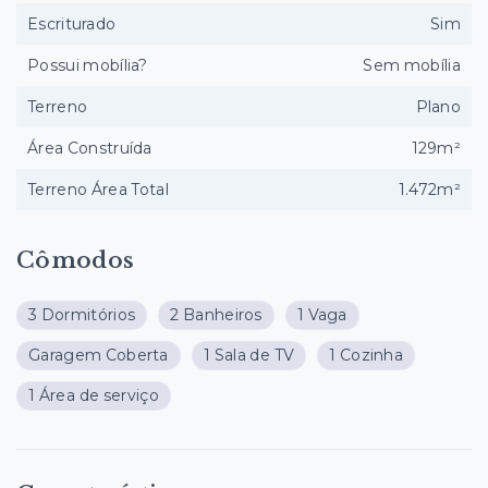
Escriturado
Sim
Possui mobília?
Sem mobília
Terreno
Plano
Área Construída
129m²
Terreno Área Total
1.472m²
Cômodos
3 Dormitórios
2 Banheiros
1 Vaga
Garagem Coberta
1 Sala de TV
1 Cozinha
1 Área de serviço