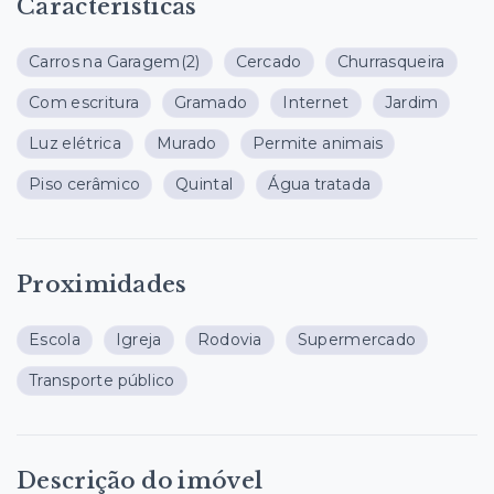
Características
Carros na Garagem
(2)
Cercado
Churrasqueira
Com escritura
Gramado
Internet
Jardim
Luz elétrica
Murado
Permite animais
Piso cerâmico
Quintal
Água tratada
Proximidades
Escola
Igreja
Rodovia
Supermercado
Transporte público
Descrição do imóvel