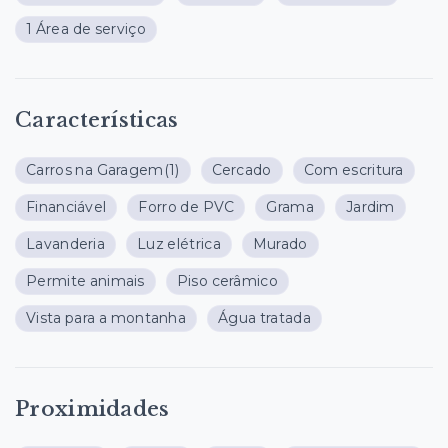
1 Área de serviço
Características
Carros na Garagem
(1)
Cercado
Com escritura
Financiável
Forro de PVC
Grama
Jardim
Lavanderia
Luz elétrica
Murado
Permite animais
Piso cerâmico
Vista para a montanha
Água tratada
Proximidades