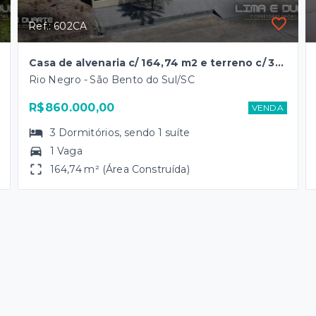
Ref.: 602CA
Casa de alvenaria c/ 164,74 m2 e terreno c/ 381,00 m2 - B. Rio Negro
Rio Negro - São Bento do Sul/SC
R$860.000,00
VENDA
3
Dormitórios
, sendo
1
suíte
1 Vaga
164,74 m² (Área Construída)