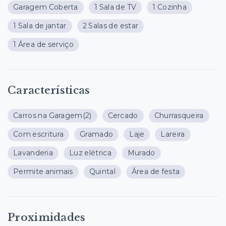
Garagem Coberta
1 Sala de TV
1 Cozinha
1 Sala de jantar
2 Salas de estar
1 Área de serviço
Características
Carros na Garagem
(2)
Cercado
Churrasqueira
Com escritura
Gramado
Laje
Lareira
Lavanderia
Luz elétrica
Murado
Permite animais
Quintal
Área de festa
Proximidades