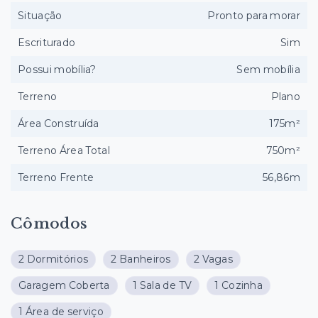
Situação
Pronto para morar
Escriturado
Sim
Possui mobília?
Sem mobília
Terreno
Plano
Área Construída
175m²
Terreno Área Total
750m²
Terreno Frente
56,86m
Cômodos
2 Dormitórios
2 Banheiros
2 Vagas
Garagem Coberta
1 Sala de TV
1 Cozinha
1 Área de serviço