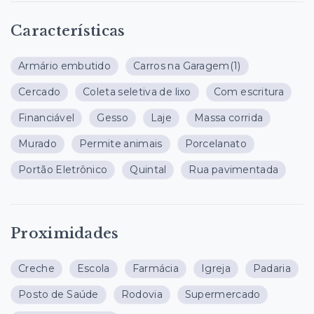
Características
Armário embutido
Carros na Garagem
(1)
Cercado
Coleta seletiva de lixo
Com escritura
Financiável
Gesso
Laje
Massa corrida
Murado
Permite animais
Porcelanato
Portão Eletrônico
Quintal
Rua pavimentada
Proximidades
Creche
Escola
Farmácia
Igreja
Padaria
Posto de Saúde
Rodovia
Supermercado