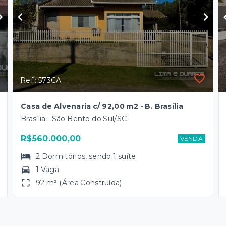
Ref.: 573CA
Casa de Alvenaria c/ 92,00 m2 - B. Brasília
Brasília - São Bento do Sul/SC
R$560.000,00
VENDA
2
Dormitórios
, sendo
1
suíte
1 Vaga
92 m² (Área Construída)