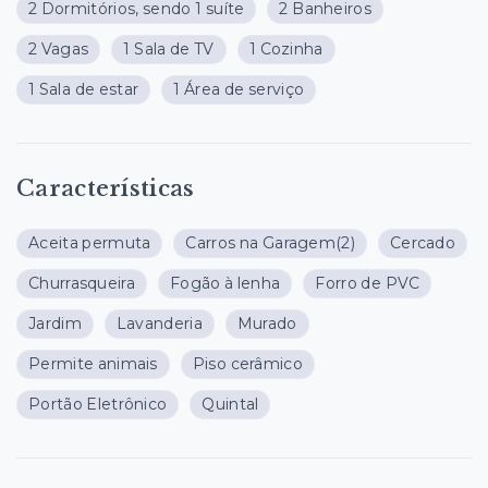
2 Dormitórios, sendo 1 suíte
2 Banheiros
2 Vagas
1 Sala de TV
1 Cozinha
1 Sala de estar
1 Área de serviço
Características
Aceita permuta
Carros na Garagem
(2)
Cercado
Churrasqueira
Fogão à lenha
Forro de PVC
Jardim
Lavanderia
Murado
Permite animais
Piso cerâmico
Portão Eletrônico
Quintal