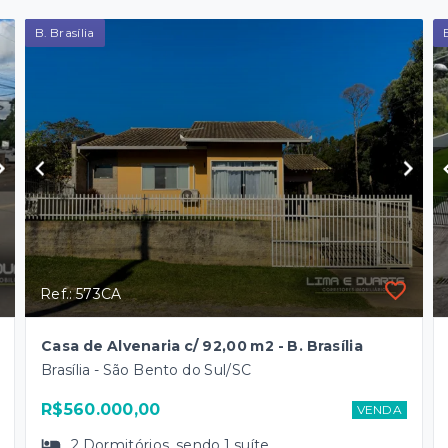
B. Brasília
Ref.: 573CA
Casa de Alvenaria c/ 92,00 m2 - B. Brasília
Brasília - São Bento do Sul/SC
R$560.000,00
VENDA
2
Dormitórios
, sendo
1
suíte