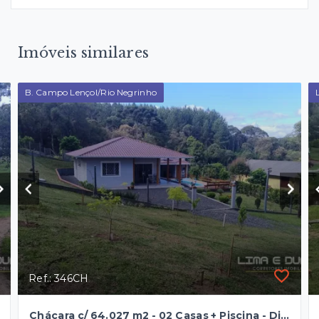
Imóveis similares
B. Campo Lençol/Rio Negrinho
Ref.: 346CH
Chácara c/ 64.027 m2 - 02 Casas + Piscina - Divisa c/ o Rio Negro