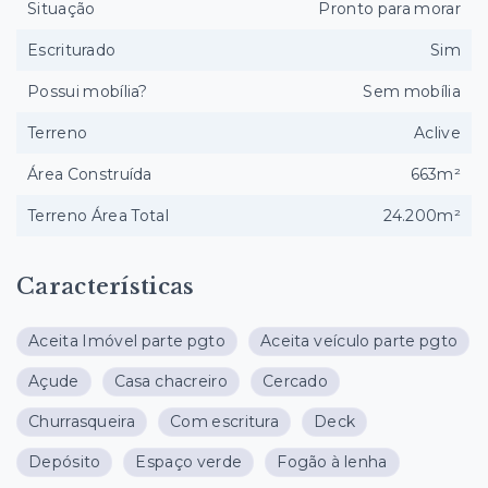
Situação
Pronto para morar
Escriturado
Sim
Possui mobília?
Sem mobília
Terreno
Aclive
Área Construída
663m²
Terreno Área Total
24.200m²
Características
Aceita Imóvel parte pgto
Aceita veículo parte pgto
Açude
Casa chacreiro
Cercado
Churrasqueira
Com escritura
Deck
Depósito
Espaço verde
Fogão à lenha