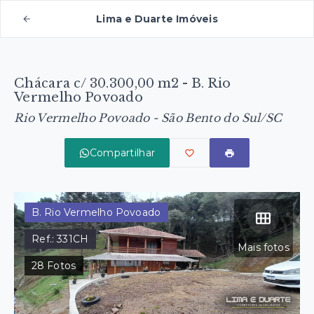
Lima e Duarte Imóveis
Chácara c/ 30.300,00 m2 - B. Rio
Vermelho Povoado
Rio Vermelho Povoado - São Bento do Sul/SC
Compartilhar
B. Rio Vermelho Povoado
Ref.:
331CH
Mais fotos
28
Fotos