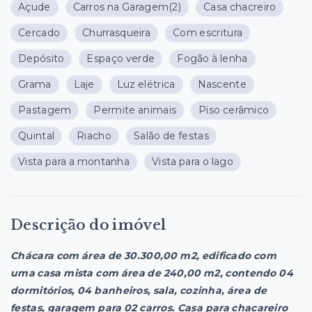
Açude
Carros na Garagem
(2)
Casa chacreiro
Cercado
Churrasqueira
Com escritura
Depósito
Espaço verde
Fogão à lenha
Grama
Laje
Luz elétrica
Nascente
Pastagem
Permite animais
Piso cerâmico
Quintal
Riacho
Salão de festas
Vista para a montanha
Vista para o lago
Descrição do imóvel
Chácara com área de 30.300,00 m2, edificado com
uma casa mista com área de 240,00 m2, contendo 04
dormitórios, 04 banheiros, sala, cozinha, área de
festas, garagem para 02 carros. Casa para chacareiro