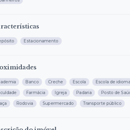
Banheiros
racterísticas
pósito
Estacionamento
oximidades
cademia
Banco
Creche
Escola
Escola de idiom
culdade
Farmácia
Igreja
Padaria
Posto de Saú
aça
Rodovia
Supermercado
Transporte público
scrição do imóvel