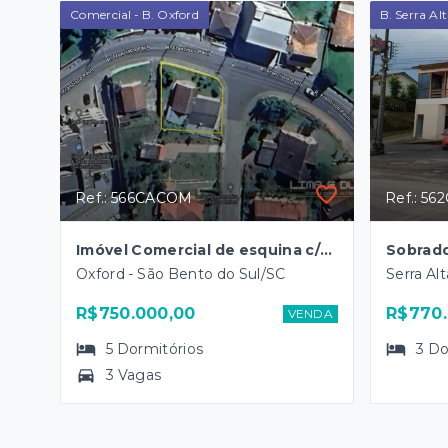
Comercial - B. Oxford
B. Serra Al
Ref.: 566CACOM
Ref.: 5
Imóvel Comercial de esquina c/663,19 m2 - B. Oxford
Oxford - São Bento do Sul/SC
Serra Al
R$750.000,00
R$770.
VENDA
5
Dormitórios
3
Do
3 Vagas