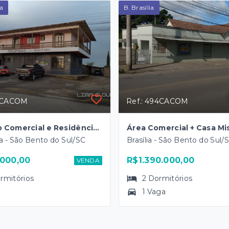
ta
B. Brasília
62CACOM
Ref.: 494CACOM
Sobrado Comercial e Residência c/ 362,56 m2 - B. Serra Alta
ta - São Bento do Sul/SC
Brasília - São Bento do Sul/
000,00
R$1.390.000,00
VENDA
rmitórios
2
Dormitórios
1 Vaga