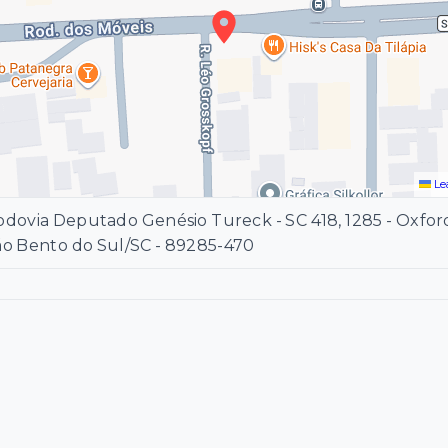
Le
dovia Deputado Genésio Tureck - SC 418, 1285 - Oxford
ão Bento do Sul/SC
- 89285-470