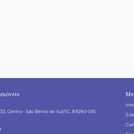
Imóveis
Me
Iníc
L 33, Centro - São Bento do Sul/SC, 89280-061
Sob
Con
9