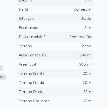
Esquina
Sim
Perfil
Comercial
Situação
Usado
Escriturado
Sim
Possui mobília?
Sem mobília
Terreno
Plano
Área Construída
396m²
Área Total
500m²
a
Terreno Frente
20m
de
Terreno Fundo
20m
Terreno Direita
25m
Terreno Esquerda
25m