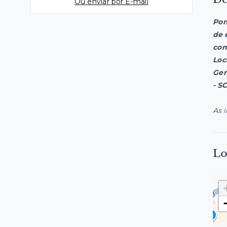
Ou e
nviar por E-mail
Pon
de 
com
Loc
Gen
- S
As 
Lo