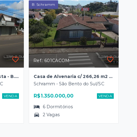
B. Schramm
Ref.: 601CACOM
Área Comercial + Casa Mista - B. Brasília
Casa de Alvenaria c/ 266,26 m2 e terreno c/ 750,00 m2 - B. Schramm
SC
Schramm - São Bento do Sul/SC
R$1.350.000,00
VENDA
VENDA
6
Dormitórios
2 Vagas