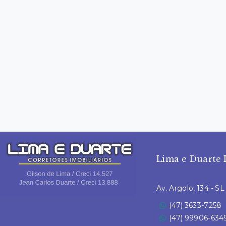
Lima e Duarte 
Av. Argolo, 134 - S
(47) 3633-7258
(47) 99906-634