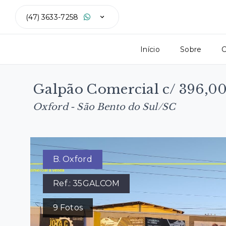
(47) 3633-7258
Início
Sobre
C
Galpão Comercial c/ 396,00
Oxford - São Bento do Sul/SC
B. Oxford
Ref.:
35GALCOM
9
Fotos