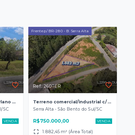
Frente p/ BR-280 - B. Serra Alta
Ref.: 260TER
Terreno c/ 1.324,96 m2 - Plano e pronto p/ construir - B. Serra Alta
Terreno comercial/industrial c/ 1.882,45 m2 - B. Serra Alta
ul/SC
Serra Alta - São Bento do Sul/SC
R$750.000,00
VENDA
VENDA
1.882,45 m² (Área Total)