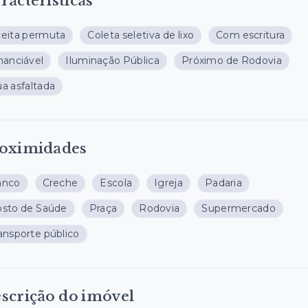
racterísticas
eita permuta
Coleta seletiva de lixo
Com escritura
nanciável
Iluminação Pública
Próximo de Rodovia
a asfaltada
oximidades
anco
Creche
Escola
Igreja
Padaria
sto de Saúde
Praça
Rodovia
Supermercado
ansporte público
scrição do imóvel