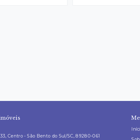
Imóveis
Me
Iníc
L 33, Centro - São Bento do Sul/SC, 89280-061
Sob