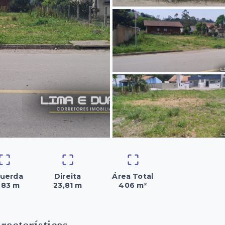
uerda
Direita
Área Total
,83 m
23,81 m
406 m²