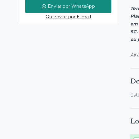
Enviar por WhatsApp
Ter
Pla
Ou e
nviar por E-mail
em 
SC.
ou 
As 
De
Est
Lo