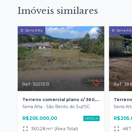
Imóveis similares
B. Serra Alta
B. Serra Al
Ref.: 305TER
Ref.: 2
Terreno comercial plano c/ 360,00 m2 - B. Serra Alta
Serra Alta - São Bento do Sul/SC
Serra Al
R$205.000,00
R$205.
VENDA
360,28 m² (Área Total)
487 