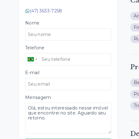
Ca
(47) 3633-7258
Ac
Nome
Fi
Ru
Telefone
Pr
E-mail
B
Po
Mensagem
Tr
De