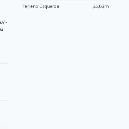
Terreno Esquerda
23,83m
,
ul -
ia