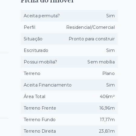
Ficha do imóvel
Aceita permuta?
Sim
Perfil
Residencial/Comercial
Situação
Pronto para construir
Escriturado
Sim
Possui mobília?
Sem mobília
Terreno
Plano
Aceita Financiamento
Sim
Área Total
406m²
Terreno Frente
16,96m
Terreno Fundo
17,17m
Terreno Direita
23,81m