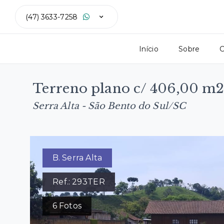
(47) 3633-7258
Início
Sobre
C
Terreno plano c/ 406,00 m2 
Serra Alta - São Bento do Sul/SC
B. Serra Alta
Ref.:
293TER
6
Fotos