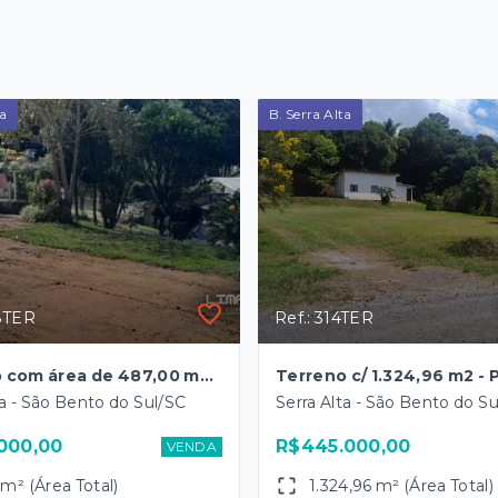
ta
B. Serra Alta
88TER
Ref.: 314TER
Terreno com área de 487,00 m2 - B. Serra Alta
ta - São Bento do Sul/SC
Serra Alta - São Bento do S
000,00
R$445.000,00
VENDA
m² (Área Total)
1.324,96 m² (Área Total)