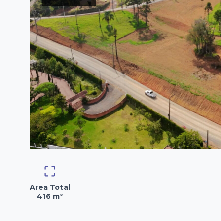
Área Total
416 m²