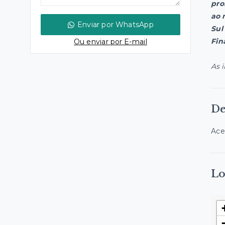
pro
ao 
Enviar por WhatsApp
Sul
Fin
Ou e
nviar por E-mail
As 
De
Ace
Lo