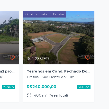
Cond. Fechado - B. Brasília
Ref.: 285TER
Terreno plano c/ 406,00 m2 pronto p/ construir- B. Serra Alta
Terrenos em Cond. Fechado Donavera - B. Brasília
ul/SC
Brasília - São Bento do Sul/SC
R$240.000,00
VENDA
VENDA
400 m² (Área Total)