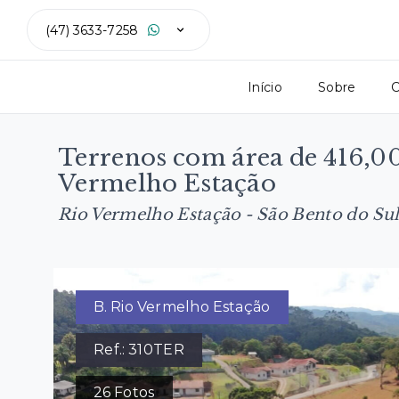
(47) 3633-7258
Início
Sobre
C
Terrenos com área de 416,00
Vermelho Estação
Rio Vermelho Estação - São Bento do Su
B. Rio Vermelho Estação
Ref.:
310TER
26
Fotos