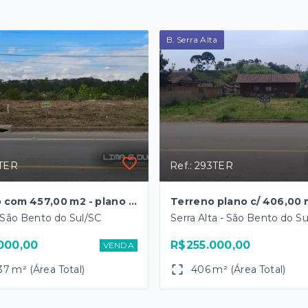
B. Serra Alta
2TER
Ref.: 293TER
Terreno com 457,00 m2 - plano e pronto para construir - B. Lençol
 São Bento do Sul/SC
Serra Alta - São Bento do S
000,00
R$255.000,00
VENDA
37 m² (Área Total)
406 m² (Área Total)