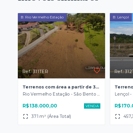
B. Rio Vermelho Estação
B. Lençol
Ref.: 311TER
Ref.: 31
Terrenos com área a partir de 371,00 m2 - Pronto p/ construir - B. Rio Vermelho Estação
Rio Vermelho Estação - São Bento do Sul/SC
Lençol -
R$138.000,00
R$170.
VENDA
371 m² (Área Total)
457,