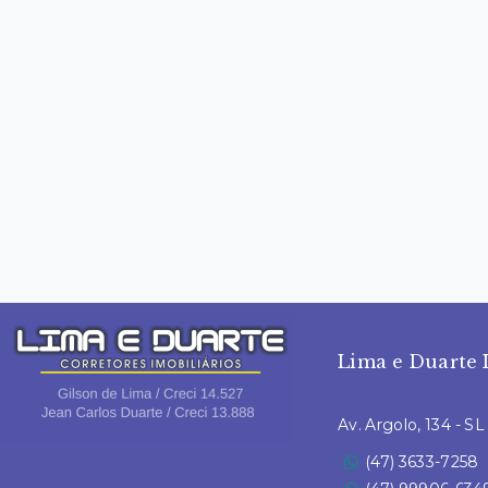
Lima e Duarte 
Av. Argolo, 134 - S
(47) 3633-7258