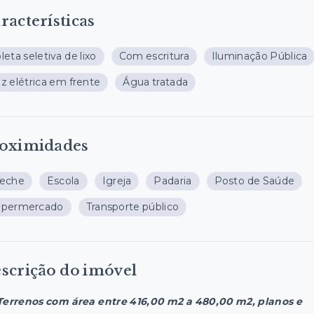
racterísticas
leta seletiva de lixo
Com escritura
Iluminação Pública
z elétrica em frente
Água tratada
oximidades
reche
Escola
Igreja
Padaria
Posto de Saúde
upermercado
Transporte público
scrição do imóvel
Terrenos com área entre 416,00 m2 a 480,00 m2, planos e