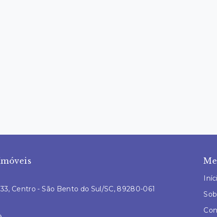
Imóveis
Me
Iníc
L 33, Centro - São Bento do Sul/SC, 89280-061
Sob
Con