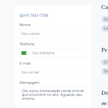
Ca
(47) 3633-7258
Co
Nome
Lu
Telefone
Pr
C
E-mail
S
Mensagem
De
06 