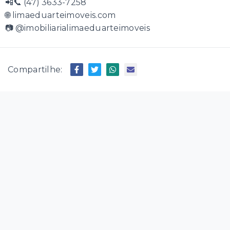
📲📞 (47) 3633-7258
🌐 limaeduarteimoveis.com
📷 @imobiliarialimaeduarteimoveis
Compartilhe: